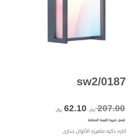
0187/sw2
السعر
السعر
62.10
207.00
ريال
ريال
تشمل ضريبة القيمة المضافة
الأصلي
الحالي
اناره ذكيه متغيره الألوان جدارى