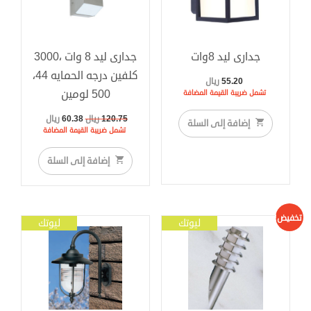
جدارى ليد 8وات
جدارى ليد 8 وات ،3000
كلفين درجه الحمايه 44،
55.20
ريال
500 لومين
تشمل ضريبة القيمة المضافة
السعر
السعر
120.75
ريال
60.38
ريال
إضافة إلى السلة
الأصلي
الحالي
تشمل ضريبة القيمة المضافة
هو:
هو:
120.75 ريال.
60.38 ريال.
إضافة إلى السلة
تخفيض!
ليوتك
ليوتك